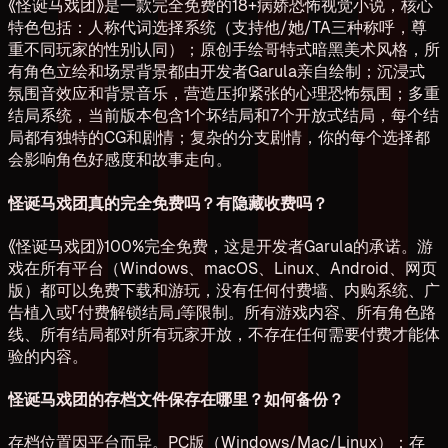
《怪诞马戏团》是一款完全免费的18+病娇恐怖视觉小说，核心
特色包括：人称代词选择系统（支持他/她/TA三种称呼，尊
重不同玩家的性别认同）；原创手绘哥特式暗黑美术风格，所
有角色立绘和场景背景都由开发者Garula亲自绘制；沉浸式
氛围音效应和背景音乐，营造压抑紧张的心理恐怖氛围；多重
结局系统，当前版本包含1个坏结局和7个开放式结局，每个结
局都有独特的CG和剧情；复杂的分支剧情，你的每个选择都
会影响角色好感度和故事走向。
怪诞马戏团真的完全免费吗？有隐藏收费吗？
《怪诞马戏团》100%完全免费，这是开发者Garula的承诺。游
戏在所有平台（Windows、macOS、Linux、Android、网页
版）都可以免费下载和游玩，没有任何付费墙、内购系统、广
告植入或「付费解锁结局」等限制。所有游戏内容、所有角色路
线、所有结局都对所有玩家开放，不存在任何需要付费才能体
验的内容。
怪诞马戏团的存档文件保存在哪里？如何备份？
存档位置因平台而异。PC版（Windows/Mac/Linux）：存