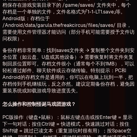
档保存在游戏安装目录下的 /game/saves/ 文件夹中，每个
存档是一个单独的文件，文件名格式为「1-1-LT1.save」等。
Android版：存档位于
/Android/data/garula.thefreakcircus/files/saves/ 目录，
需要使用文件管理器才能访问（部分手机可能需要授予文件访
问权限）。
备份存档非常简单：找到saves文件夹 → 复制整个文件夹到安
全位置（如云盘、U盘或其他设备）→ 需要恢复时将文件夹复
制回原位置即可。存档文件很小（通常每个不到1MB），可以
轻松通过邮件、聊天软件或云存储传输。特别提示：PC和
Android的存档文件是通用的，你可以在电脑上玩到一半，把
存档传到手机继续玩，反之亦然。建议定期备份存档，避免因
重装系统或卸载游戏导致进度丢失。
怎么操作和控制怪诞马戏团游戏？
PC版操作（键盘+鼠标）：鼠标左键点击或按Enter键 = 显示
下一句对话；按住Ctrl键 = 快进模式，快速跳过对话；按住
Shift键 = 跳过已读文本（重复游玩时很有用）；按Space空