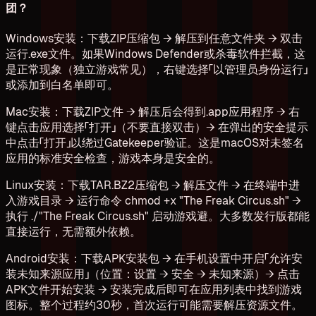
团？
Windows安装：下载ZIP压缩包 → 解压到任意文件夹 → 双击
运行.exe文件。如果Windows Defender或杀毒软件拦截，这
是正常现象（独立游戏常见），右键选择「以管理员身份运行」
或添加到白名单即可。
Mac安装：下载ZIP文件 → 解压后会得到.app应用程序 → 右
键点击应用选择「打开」（不要直接双击）→ 在弹出的安全提示
中点击「打开」以绕过Gatekeeper验证。这是macOS对未签名
应用的标准安全检查，游戏本身是安全的。
Linux安装：下载TAR.BZ2压缩包 → 解压文件 → 在终端中进
入游戏目录 → 运行命令 chmod +x "The Freak Circus.sh" →
执行 ./"The Freak Circus.sh" 启动游戏避。大多数发行版都能
直接运行，无需额外依赖。
Android安装：下载APK安装包 → 在手机设置中开启「允许安
装未知来源应用」（位置：设置 → 安全 → 未知来源）→ 点击
APK文件开始安装 → 安装完成后即可在应用列表中找到游戏
图标。整个过程约30秒，首次运行可能需要解压资源文件。